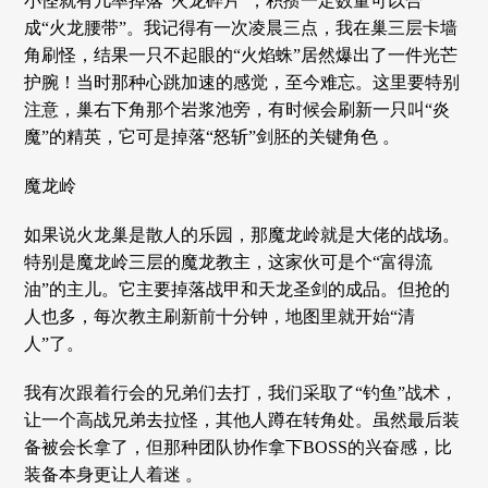
小怪就有几率掉落“火龙碎片”，积攒一定数量可以合
成“火龙腰带”。我记得有一次凌晨三点，我在巢三层卡墙
角刷怪，结果一只不起眼的“火焰蛛”居然爆出了一件光芒
护腕！当时那种心跳加速的感觉，至今难忘。这里要特别
注意，巢右下角那个岩浆池旁，有时候会刷新一只叫“炎
魔”的精英，它可是掉落“怒斩”剑胚的关键角色 。
魔龙岭
如果说火龙巢是散人的乐园，那魔龙岭就是大佬的战场。
特别是魔龙岭三层的魔龙教主，这家伙可是个“富得流
油”的主儿。它主要掉落战甲和天龙圣剑的成品。但抢的
人也多，每次教主刷新前十分钟，地图里就开始“清
人”了。
我有次跟着行会的兄弟们去打，我们采取了“钓鱼”战术，
让一个高战兄弟去拉怪，其他人蹲在转角处。虽然最后装
备被会长拿了，但那种团队协作拿下BOSS的兴奋感，比
装备本身更让人着迷 。