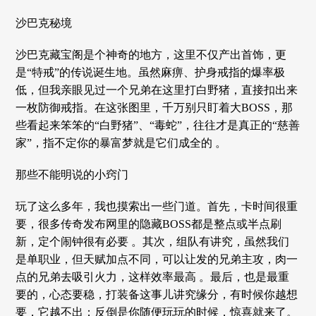
沙巴克秘境
沙巴克藏宝阁是个神奇的地方，这里不仅产出首饰，更
是“特戒”的传说诞生地。虽然麻痹、护身戒指的爆率极
低，但我亲眼见过一个兄弟在这里打白野猪，直接扣出来
一枚防御戒指。在这张图里，千万别只盯着大BOSS，那
些看起来笨笨的“白野猪”、“毒蛇”，往往才是真正的“慈善
家”，指不定你的暴富梦就是它们成全的 。
那些不能明说的小窍门
玩了这么多年，我也摸索出一些门道。首先，卡时间很重
要，很多传奇发布网里的隐藏BOSS都是整点或半点刷
新，定个闹钟很有必要 。其次，组队有讲究，虽然我们
是单职业，但天赋加点不同，可以让发的兄弟主攻，肉一
点的兄弟去吸引火力，这样效率最高 。最后，也是最重
要的，心态要稳，打装备这事儿讲究缘分，有时候你越想
要，它越不出；反倒是你随便玩玩的时候，惊喜就来了。