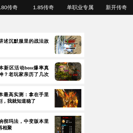
1.80传奇
1.85传奇
单职业专属
新开传奇
讲述沉默服里的战法故
本新区活动boss爆率真
神？老玩家亲历了几次
本最高实测：拿在手里
刻，我就知道稳了
响彻玛法，中变版本里
再相聚