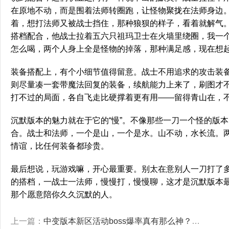
在原地不动，而是围着法师转圈跑，让怪物聚拢在法师身边
着，想打法师又被战士挡住，那种狼狈的样子，看着就解气
搭档配合，他战士拉着五六只祖玛卫士在火墙里绕圈，我一
怎么喝，两个人身上全是怪物的掉落，那种满足感，现在想
装备搭配上，有个小细节值得留意。战士不用追求的攻击装
则尽量凑一套带魔法回复的装备，续航能力上来了，刷图才
打不过的局面，各自飞走比硬撑着更有用——留得青山在，
沉默版本的魅力就在于它的“慢”。不像那些一刀一个怪的版
合。战士和法师，一个是山，一个是水。山不动，水长流。
情谊，比任何装备都珍贵。
最后想说，玩游戏嘛，开心最重要。别太在意别人一刀打了
的搭档，一战士一法师，慢慢打，慢慢聊，这才是沉默版本
那个愿意陪你久久沉默的人。
上一篇：
中变版本新区活动boss爆率真有那么神？老玩家亲历了几次惊喜