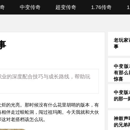
奇
中变传奇
超变传奇
1.76传奇
老玩家
事
事
中变版
有那么
职业的深度配合技巧与成长路线，帮助玩
惊喜
中变版
的那一
火炬的光亮。那时候没有什么花里胡哨的版本，有
路相伴走过蜈蚣洞，闯过祖玛阁。今天我就和大伙
神鼓声
师这对老搭档该怎么玩。
的兄弟