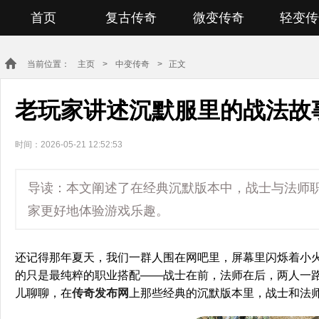
首页
复古传奇
微变传奇
轻变传
当前位置：
主页
>
中变传奇
> 正文
老玩家讲述沉默服里的战法故
时间：2026-05-21 12:52:53
导读：本文阐述了在经典沉默版本中，战士与法师
家更好地体验游戏乐趣。
还记得那年夏天，我们一群人围在网吧里，屏幕里闪烁着小
的只是最纯粹的职业搭配——战士在前，法师在后，两人一
儿聊聊，在
传奇发布网
上那些经典的沉默版本里，战士和法