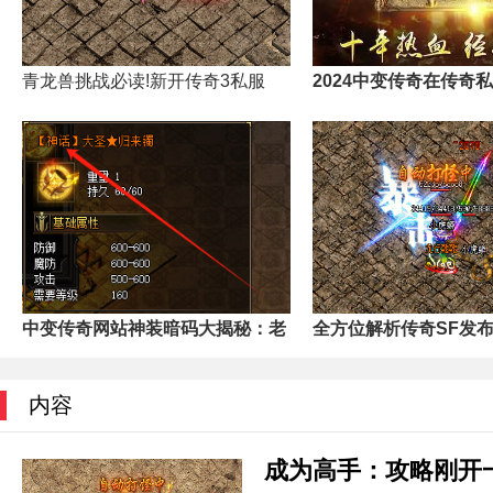
青龙兽挑战必读!新开传奇3私服
2024中变传奇在传奇
中变传奇网站神装暗码大揭秘：老
全方位解析传奇SF发
内容
成为高手：攻略刚开