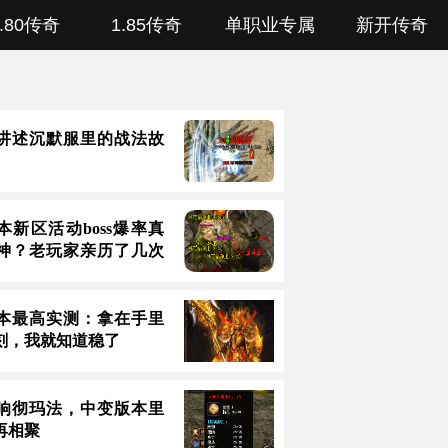
1.80传奇
1.85传奇
单职业专属
新开传奇
讲述沉默服里的战法故
本新区活动boss爆率真
神？老玩家亲历了几次
本最高实测：拿在手里
刻，我就知道稳了
响彻玛法，中变版本里
再相聚