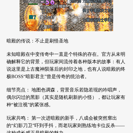
暗殿的传说：不止是刷怪圣地
未知暗殿在中变传奇中一直是个特殊的存在。官方从未明
确解释它的背景，但玩家间流传着各种版本的故事：有人
说这里是上古魔神陨落后的封印之地，也有人说暗殿的终
极BOSS“暗影君主”曾是传奇的统治者。
细节亮点： 地图色调森，背景音乐若隐若现的吟唱声，
偶尔闪过的黑影（其实是随机刷新的小怪），都让玩家有
种“被注视”的紧张感。
玩家共鸣： 第一次进暗殿的新手，八成会被突然窜出
的“幻影刀卫”吓到手抖，而老玩家则熟练地卡位反杀——
这种成长感正是暗殿的魅力。