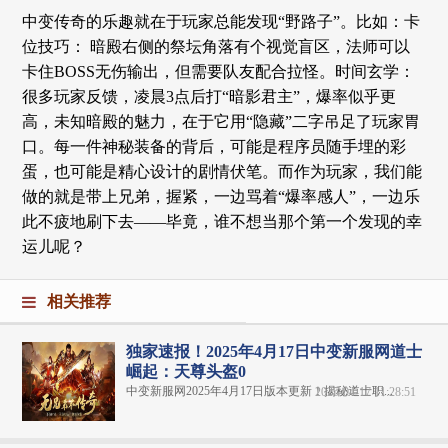
中变传奇的乐趣就在于玩家总能发现“野路子”。比如：卡
位技巧： 暗殿右侧的祭坛角落有个视觉盲区，法师可以
卡住BOSS无伤输出，但需要队友配合拉怪。时间玄学：
很多玩家反馈，凌晨3点后打“暗影君主”，爆率似乎更
高，未知暗殿的魅力，在于它用“隐藏”二字吊足了玩家胃
口。每一件神秘装备的背后，可能是程序员随手埋的彩
蛋，也可能是精心设计的剧情伏笔。而作为玩家，我们能
做的就是带上兄弟，握紧，一边骂着“爆率感人”，一边乐
此不疲地刷下去——毕竟，谁不想当那个第一个发现的幸
运儿呢？
相关推荐
独家速报！2025年4月17日中变新服网道士
崛起：天尊头盔0
中变新服网2025年4月17日版本更新！揭秘道士职...
2025-04-17 11:28:51