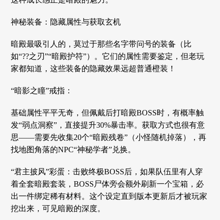
神秘装备：隐藏属性与获取玄机
暗殿最吸引人的，莫过于那些名字带问号的装备（比
如“??之刃”“暗殿护符”）。它们的属性需要鉴定，但老玩
家都知道，这些装备的隐藏效果远超普通橙装！
“暗影之瞳”戒指：
基础属性平平无奇，但佩戴后打暗殿BOSS时，有概率触
发“弱点洞察”，直接提升30%暴击率。获取方式也很有意
思——需要先收集20个“暗殿残卷”（小怪随机掉落），再
找地图角落的NPC“神秘学者”兑换。
“君主披风”彩蛋：击败终极BOSS后，如果队伍里有人穿
着全套暗殿套装，BOSS尸体旁会额外刷新一个宝箱，必
出一件绑定稀有材料。这个设定直到版本更新后才被玩家
挖出来，可见暗殿的深度。