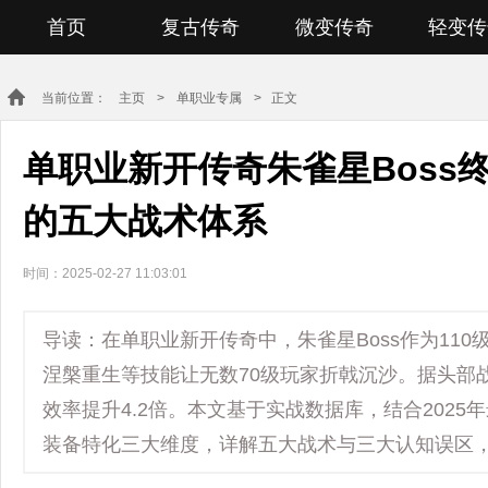
首页
复古传奇
微变传奇
轻变传
当前位置：
主页
>
单职业专属
> 正文
单职业新开传奇朱雀星Boss
的五大战术体系
时间：2025-02-27 11:03:01
导读：在单职业新开传奇中，朱雀星Boss作为11
涅槃重生等技能让无数70级玩家折戟沉沙。据头部
效率提升4.2倍。本文基于实战数据库，结合202
装备特化三大维度，详解五大战术与三大认知误区