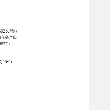
能延长3秒）
藏任务产出）
霜微粒」）
伤25%）