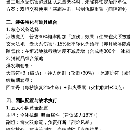
当主坦承受伤害超过团队总量65%时，朱雀将锁定治疗单位
方案：双坦交替使用「寒霜冲击」强制仇恨重置（间隔9秒）
三、装备特化与道具组合
1. 核心装备选择
冰魄魔刃：普攻30%概率附加「冻伤」效果（使朱雀火系技
玄天法袍：受火系伤害时15%概率转化为治疗（赤月峡谷隐
踏雪靴：在熔岩地脉移动速度不减反增（合成需300个「冰
2. 消耗品组合策略
爆发期套餐：
天雷符×3（破防）+ 神力药剂（攻击+30%）+ 冰霜护符（减
续航期套餐：
回春丹（每秒恢复2%生命）+ 御火香囊（火抗临时+50点）
四、团队配置与战术执行
1. 五人小队黄金配置
主坦：全冰抗装+吸血属性（建议战力18万+）
副坦：雷火双修流，负责打断「烈焰风暴」
输出核心：攻速流刺客，专职破除「赤焰结界」