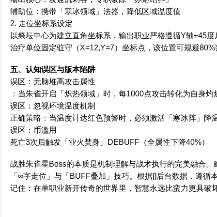
辅助位：携带「寒冰领域」法器，降低区域温度值
2. 走位坐标系设定
以祭坛中心为建立直角坐标系，输出职业严格遵循Y轴±45度
治疗单位固定驻守（X=12,Y=7）坐标点，该位置可规避80
五、认知误区与版本陷阱
误区：无脑堆高攻击属性
：当朱雀开启「炽热领域」时，每1000点攻击转化为自身灼
误区：忽视环境温度机制
正确策略：当温度计达红色预警时，必须激活「寒冰阵」降
误区：币滥用
死亡3次后触发「业火焚身」DEBUFF（全属性下降40%）
战胜朱雀星Boss的本质是机制理解与战术执行的完美融合
「∞字走位」与「BUFF叠加」技巧。根据[]后台数据，遵循
记住：在单职业新开传奇的世界里，智慧永远比蛮力更具破