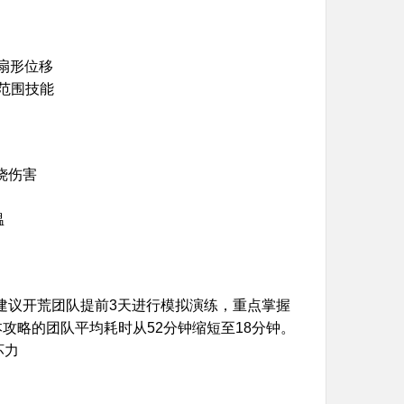
扇形位移
%范围技能
烧伤害
温
。建议开荒团队提前3天进行模拟演练，重点掌握
本攻略的团队平均耗时从52分钟缩短至18分钟。
坏力