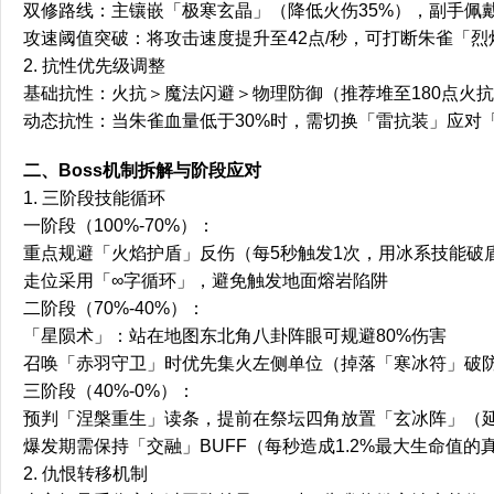
双修路线：主镶嵌「极寒玄晶」（降低火伤35%），副手佩
攻速阈值突破：将攻击速度提升至42点/秒，可打断朱雀「
2. 抗性优先级调整
基础抗性：火抗＞魔法闪避＞物理防御（推荐堆至180点火
动态抗性：当朱雀血量低于30%时，需切换「雷抗装」应对
二、Boss机制拆解与阶段应对
1. 三阶段技能循环
一阶段（100%-70%）：
重点规避「火焰护盾」反伤（每5秒触发1次，用冰系技能破
走位采用「∞字循环」，避免触发地面熔岩陷阱
二阶段（70%-40%）：
「星陨术」：站在地图东北角八卦阵眼可规避80%伤害
召唤「赤羽守卫」时优先集火左侧单位（掉落「寒冰符」破
三阶段（40%-0%）：
预判「涅槃重生」读条，提前在祭坛四角放置「玄冰阵」（延
爆发期需保持「交融」BUFF（每秒造成1.2%最大生命值的
2. 仇恨转移机制