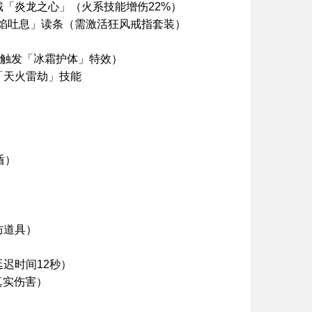
戴「炎龙之心」（火系技能增伤22%）
烈焰吐息」读条（需激活狂风戒指套装）
抗触发「冰霜护体」特效）
「天火雷劫」技能
盾）
防道具）
迟时间12秒）
真实伤害）