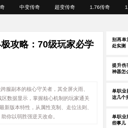
奇
中变传奇
超变传奇
1.76传奇
别再单
终极攻略：70级玩家必学
处实测
提升伤
神器怎
0级跨服副本的核心守关者，其全屏火雨、
单职业
这几个
战区数据显示，掌握核心机制的玩家通关
5年最新版本特性，从属性克制、走位法则、
，助你以弱胜强逆天改命。
单职业
些事儿