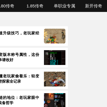
1.80传奇
1.85传奇
单职业专属
新开传奇
速升级技巧，老玩家经
变版本称号属性，这份
单请收好
懂老玩家偷着乐：轻变
密探索全记录
链的地位：老玩家眼中
装备哲学