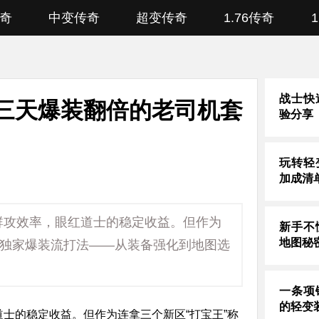
奇
中变传奇
超变传奇
1.76传奇
战士快
三天爆装翻倍的老司机套
验分享
玩转轻
加成清
群攻效率，眼红道士的稳定收益。但作为
新手不
地图秘
套独家爆装流打法——从装备强化到地图选
一条项
的轻变
士的稳定收益。但作为连拿三个新区“打宝王”称