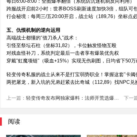
每日6:00-8:00：全图爆率翻倍（系统防沉迷机制反向利用）
跨服战开启前2小时：世界BOSS刷新速度加快3倍，组队可
行会秘境：每周三/五20:00开启，战士站（189,76）坐标点
五、仇恨机制的逆向运用
高端战士都懂的"借刀杀人"战术：
引怪至祭坛石柱（坐标31,82），卡位触发怪物互殴
对残血怪补刀，系统判定最后一击者享有爆装优先权
穿戴"虹魔项链"（吸血+15%）实现无伤刷图，日均省下50
轻变传奇私服的战士从来不是打宝弱势职业！掌握这套"卡阈值
两把屠龙，新入坑的兄弟赶紧去比奇城（112,89）找NPC
上一篇：
轻变传奇发布网独家爆料：法师开荒选爆裂火焰还是火墙？实测数据
下一
阅读