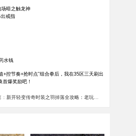
包场暗之触龙神
必出戒指
万药水钱
+控节奏+抢时点"组合拳后，我在35区三天刷出
兑换首爆奖励吧！
篇：
新开轻变传奇时装之羽掉落全攻略：老玩家实测五大地图