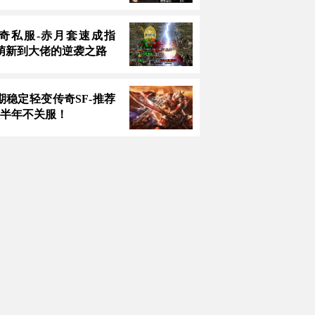
奇私服-赤月套速成指
萌新到大佬的逆袭之路
长期稳定轻变传奇SF-推荐
款半年不关服！