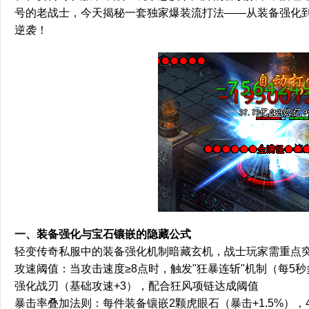
号的老战士，今天揭秘一套独家爆装流打法——从装备强化
逆袭！
一、装备强化与宝石镶嵌的隐藏公式
轻变传奇私服中的装备强化机制暗藏玄机，战士玩家需重点
攻速阈值：当攻击速度≥8点时，触发"狂暴连斩"机制（每5秒
强化战刃（基础攻速+3），配合狂风项链达成阈值
暴击率叠加法则：每件装备镶嵌2颗虎眼石（暴击+1.5%），