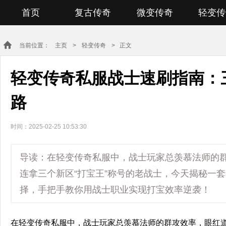
首页
复古传奇
微变传奇
轻变传
当前位置：
主页
>
轻变传奇
> 正文
轻变传奇私服战士速刷指南：
路
时间：2025-02-25 10:53:30
导读：在轻变传奇私服中，战士玩家总羡慕法师的
连拿三个新区“打宝王”称号的老战士，今天揭秘一
择，手把手教你用战士职业实现打宝效率逆袭！
在轻变传奇私服中，战士玩家总羡慕法师的群攻效率，眼红道