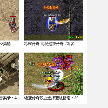
径揭秘
称霸传奇!揭秘超变传奇sf刺客
雷实录：4
轻变传奇职业选择避坑指南：20