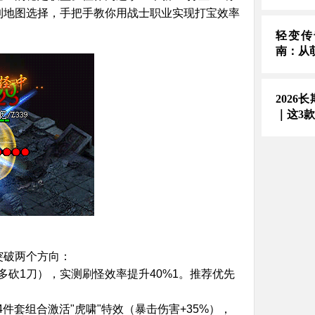
到地图选择，手把手教你用战士职业实现打宝效率
轻变传
南：从
2026
｜这3
突破两个方向：
多砍1刀），实测刷怪效率提升40%1。推荐优先
4件套组合激活"虎啸"特效（暴击伤害+35%），