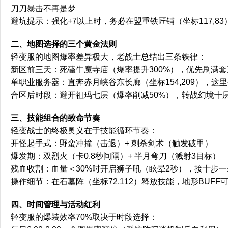
刀刀暴击不再是梦
避坑提示：强化+7以上时，务必在盟重铁匠铺（坐标117,8
二、地图选择的三个黄金法则
轻变服的地图爆率差异极大，老战士总结出三条铁律：
新区前三天：死磕牛魔寺庙（爆率提升300%），优先刷满套
单职业服务器：直奔赤月峡谷东长廊（坐标154,209），这
合区后时段：避开祖玛七层（爆率削减50%），转战幻境十
三、技能组合的致命节奏
轻变战士的终极奥义在于技能循环节奏：
开怪起手式：野蛮冲撞（击退）+ 刺杀剑术（触发破甲）
爆发期：双烈火（卡0.8秒间隔）+ 半月弯刀（溅射3目标）
残血收割：血量＜30%时开启狮子吼（眩晕2秒），接十步
操作细节：在石墓阵（坐标72,112）释放技能，地形BUFF
四、时间管理与活动红利
轻变服的爆装效率70%取决于时段选择：