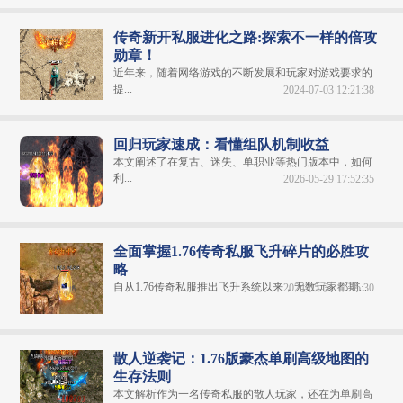
传奇新开私服进化之路:探索不一样的倍攻
勋章！
近年来，随着网络游戏的不断发展和玩家对游戏要求的
提...
2024-07-03 12:21:38
回归玩家速成：看懂组队机制收益
本文阐述了在复古、迷失、单职业等热门版本中，如何
利...
2026-05-29 17:52:35
全面掌握1.76传奇私服飞升碎片的必胜攻
略
自从1.76传奇私服推出飞升系统以来，无数玩家都期...
2024-05-31 11:45:30
散人逆袭记：1.76版豪杰单刷高级地图的
生存法则
本文解析作为一名传奇私服的散人玩家，还在为单刷高